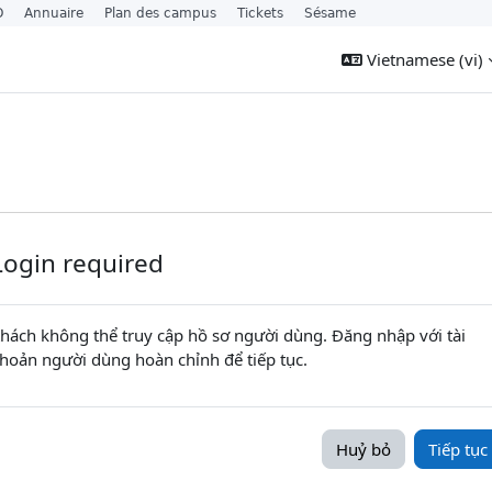
O
Annuaire
Plan des campus
Tickets
Sésame
Vietnamese ‎(vi)‎
Login required
hách không thể truy cập hồ sơ người dùng. Đăng nhập với tài
hoản người dùng hoàn chỉnh để tiếp tục.
Huỷ bỏ
Tiếp tục