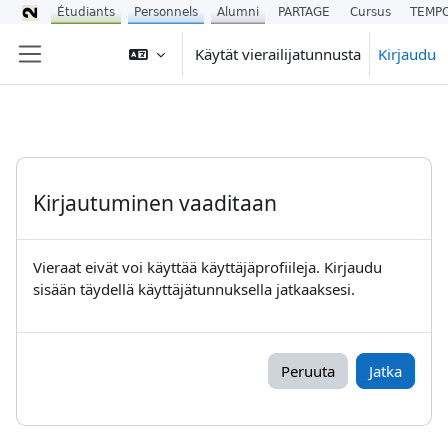
Étudiants
Personnels
Alumni
PARTAGE
Cursus
TEMP
Siirry pääsisältöön
Käytät vierailijatunnusta
Kirjaudu
Sivupaneeli
Kirjautuminen vaaditaan
Vieraat eivät voi käyttää käyttäjäprofiileja. Kirjaudu
sisään täydellä käyttäjätunnuksella jatkaaksesi.
Peruuta
Jatka