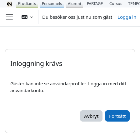
Étudiants
Personnels
Alumni
PARTAGE
Cursus
TEMP
Gå direkt till huvudinnehåll
Du besöker oss just nu som gäst
Logga in
Sidopanel
Inloggning krävs
Gäster kan inte se användarprofiler. Logga in med ditt
användarkonto.
Avbryt
Fortsätt