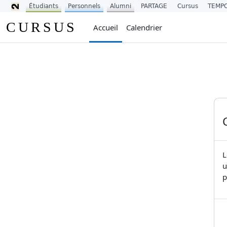
Étudiants
Personnels
Alumni
PARTAGE
Cursus
TEMP
Passer au contenu principal
CURSUS
Accueil
Calendrier
L
u
p