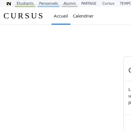
Étudiants
Personnels
Alumni
PARTAGE
Cursus
TEMP
Passer au contenu principal
CURSUS
Accueil
Calendrier
L
u
p