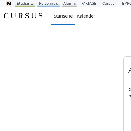
Étudiants
Personnels
Alumni
PARTAGE
Cursus
TEMP
Zum Hauptinhalt
CURSUS
Startseite
Kalender
G
m