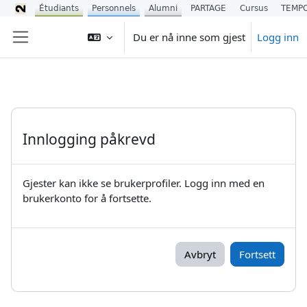
Étudiants
Personnels
Alumni
PARTAGE
Cursus
TEMP
Gå til hovedinnhold
Du er nå inne som gjest
Logg inn
Sidepanel
Innlogging påkrevd
Gjester kan ikke se brukerprofiler. Logg inn med en
brukerkonto for å fortsette.
Avbryt
Fortsett