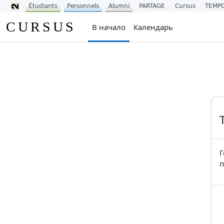
Étudiants
Personnels
Alumni
PARTAGE
Cursus
TEMP
Перейти к основному содержанию
CURSUS
В начало
Календарь
Г
п