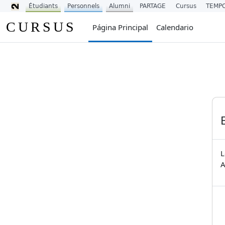
Étudiants
Personnels
Alumni
PARTAGE
Cursus
TEMP
Salta al contenido principal
CURSUS
Página Principal
Calendario
L
A