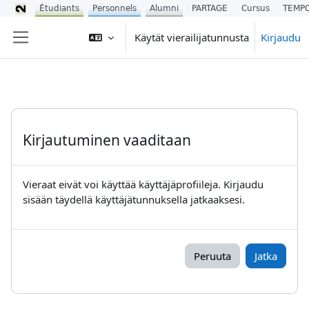
Étudiants
Personnels
Alumni
PARTAGE
Cursus
TEMP
Siirry pääsisältöön
Käytät vierailijatunnusta
Kirjaudu
Sivupaneeli
Kirjautuminen vaaditaan
Vieraat eivät voi käyttää käyttäjäprofiileja. Kirjaudu
sisään täydellä käyttäjätunnuksella jatkaaksesi.
Peruuta
Jatka