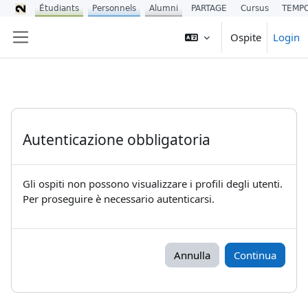
Étudiants
Personnels
Alumni
PARTAGE
Cursus
TEMP
Vai al contenuto principale
Ospite
Login
Pannello laterale
Autenticazione obbligatoria
Gli ospiti non possono visualizzare i profili degli utenti.
Per proseguire è necessario autenticarsi.
Annulla
Continua