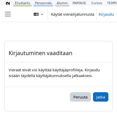
Étudiants
Personnels
Alumni
PARTAGE
Cursus
TEMP
Siirry pääsisältöön
Käytät vierailijatunnusta
Kirjaudu
Sivupaneeli
Kirjautuminen vaaditaan
Vieraat eivät voi käyttää käyttäjäprofiileja. Kirjaudu
sisään täydellä käyttäjätunnuksella jatkaaksesi.
Peruuta
Jatka