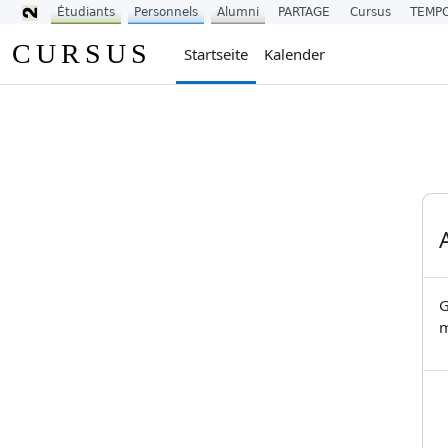
Étudiants
Personnels
Alumni
PARTAGE
Cursus
TEMP
Zum Hauptinhalt
CURSUS
Startseite
Kalender
G
m