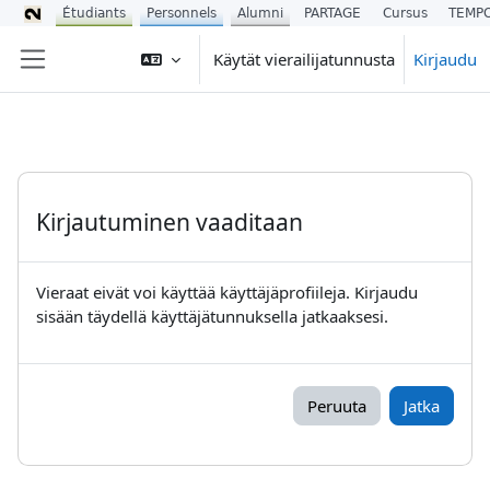
Étudiants
Personnels
Alumni
PARTAGE
Cursus
TEMP
Siirry pääsisältöön
Käytät vierailijatunnusta
Kirjaudu
Sivupaneeli
Kirjautuminen vaaditaan
Vieraat eivät voi käyttää käyttäjäprofiileja. Kirjaudu
sisään täydellä käyttäjätunnuksella jatkaaksesi.
Peruuta
Jatka