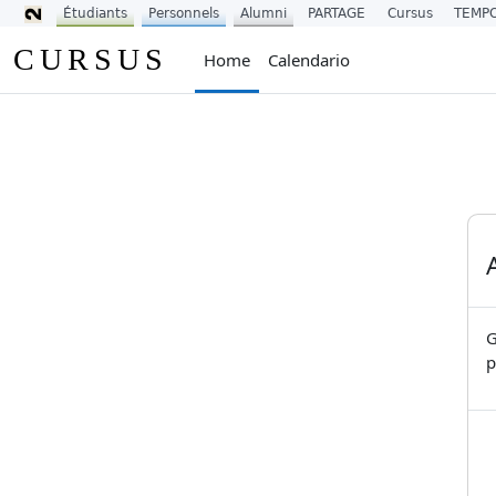
Étudiants
Personnels
Alumni
PARTAGE
Cursus
TEMP
Vai al contenuto principale
CURSUS
Home
Calendario
G
p