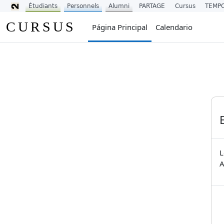
Étudiants
Personnels
Alumni
PARTAGE
Cursus
TEMP
Salta al contenido principal
CURSUS
Página Principal
Calendario
L
A