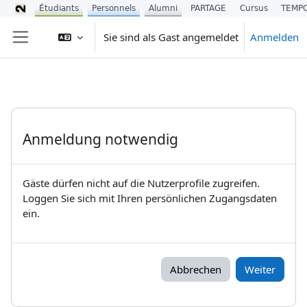
Étudiants
Personnels
Alumni
PARTAGE
Cursus
TEMP
Zum Hauptinhalt
Sie sind als Gast angemeldet
Anmelden
Website-Übersicht
Anmeldung notwendig
Gäste dürfen nicht auf die Nutzerprofile zugreifen.
Loggen Sie sich mit Ihren persönlichen Zugangsdaten
ein.
Abbrechen
Weiter