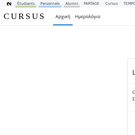
Étudiants
Personnels
Alumni
PARTAGE
Cursus
TEMP
Μετάβαση στο κεντρικό περιεχόμενο
CURSUS
Αρχική
Ημερολόγιο
Ο
Σ