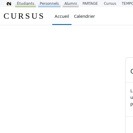
Étudiants
Personnels
Alumni
PARTAGE
Cursus
TEMP
Passer au contenu principal
CURSUS
Accueil
Calendrier
L
u
p