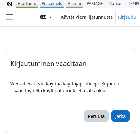
Étudiants
Personnels
Alumni
PARTAGE
Cursus
TEMP
Siirry pääsisältöön
Käytät vierailijatunnusta
Kirjaudu
Sivupaneeli
Kirjautuminen vaaditaan
Vieraat eivät voi käyttää käyttäjäprofiileja. Kirjaudu
sisään täydellä käyttäjätunnuksella jatkaaksesi.
Peruuta
Jatka