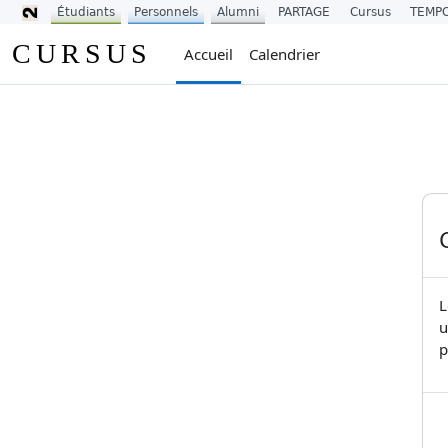
Étudiants
Personnels
Alumni
PARTAGE
Cursus
TEMP
Passer au contenu principal
CURSUS
Accueil
Calendrier
L
u
p