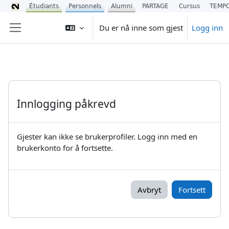
Étudiants
Personnels
Alumni
PARTAGE
Cursus
TEMP
Gå til hovedinnhold
Du er nå inne som gjest
Logg inn
Sidepanel
Innlogging påkrevd
Gjester kan ikke se brukerprofiler. Logg inn med en
brukerkonto for å fortsette.
Avbryt
Fortsett