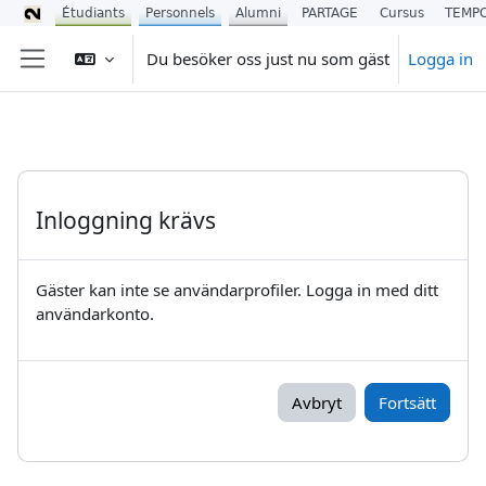
Étudiants
Personnels
Alumni
PARTAGE
Cursus
TEMP
Gå direkt till huvudinnehåll
Du besöker oss just nu som gäst
Logga in
Sidopanel
Inloggning krävs
Gäster kan inte se användarprofiler. Logga in med ditt
användarkonto.
Avbryt
Fortsätt