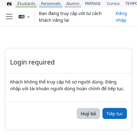
Étudiants
Personnels
Alumni
PARTAGE
Cursus
TEMP
Chuyển tới nội dung chính
Bạn đang truy cập với tư cách
Đăng
khách vãng lai
nhập
Bảng điều khiển cạnh
Login required
Khách không thể truy cập hồ sơ người dùng. Đăng
nhập với tài khoản người dùng hoàn chỉnh để tiếp tục.
Huỷ bỏ
Tiếp tục