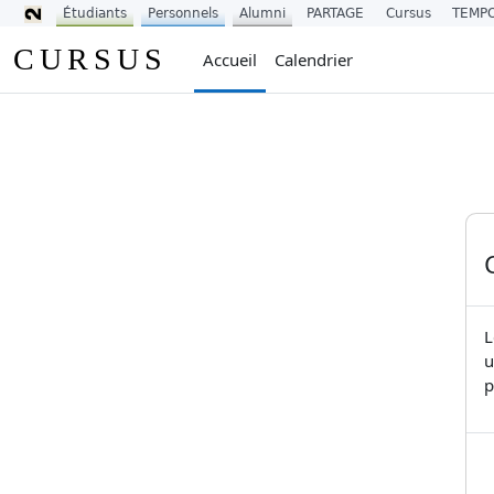
Étudiants
Personnels
Alumni
PARTAGE
Cursus
TEMP
Passer au contenu principal
CURSUS
Accueil
Calendrier
L
u
p