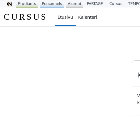
Étudiants
Personnels
Alumni
PARTAGE
Cursus
TEMP
Siirry pääsisältöön
CURSUS
Etusivu
Kalenteri
V
k