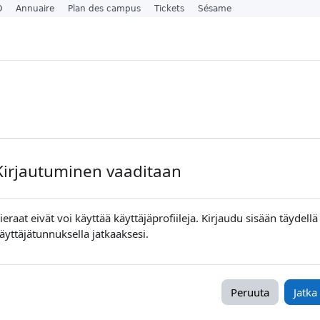
O
Annuaire
Plan des campus
Tickets
Sésame
Kirjautuminen vaaditaan
ieraat eivät voi käyttää käyttäjäprofiileja. Kirjaudu sisään täydellä
äyttäjätunnuksella jatkaaksesi.
Peruuta
Jatka