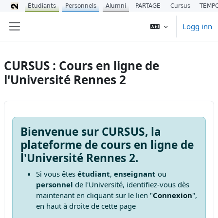
Étudiants
Personnels
Alumni
PARTAGE
Cursus
TEMP
Gå til hovedinnhold
Logg inn
Sidepanel
CURSUS : Cours en ligne de
l'Université Rennes 2
Bienvenue sur CURSUS, la
plateforme de cours en ligne de
l'Université Rennes 2.
Si vous êtes
étudiant
,
enseignant
ou
personnel
de l'Université, identifiez-vous dès
maintenant en cliquant sur le lien "
Connexion
",
en haut à droite de cette page