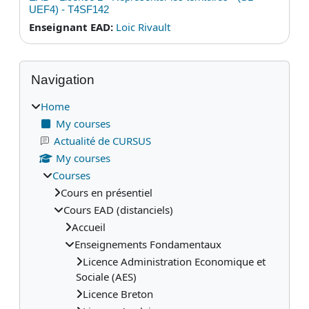
UEF4) - T4SF142
Enseignant EAD:
Loic Rivault
Blocks
Skip Navigation
Navigation
Home
My courses
Actualité de CURSUS
My courses
Courses
Cours en présentiel
Cours EAD (distanciels)
Accueil
Enseignements Fondamentaux
Licence Administration Economique et
Sociale (AES)
Licence Breton