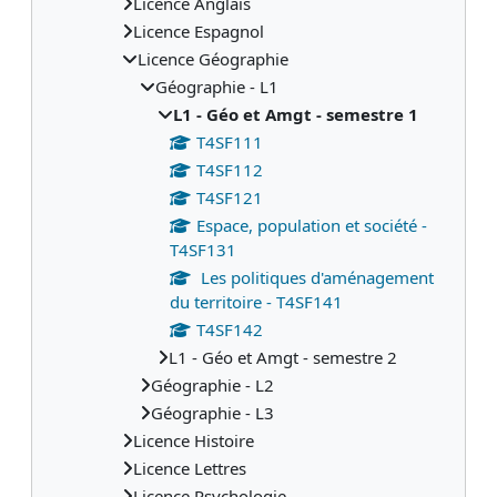
Licence Anglais
Licence Espagnol
Licence Géographie
Géographie - L1
L1 - Géo et Amgt - semestre 1
T4SF111
T4SF112
T4SF121
Espace, population et société -
T4SF131
Les politiques d'aménagement
du territoire - T4SF141
T4SF142
L1 - Géo et Amgt - semestre 2
Géographie - L2
Géographie - L3
Licence Histoire
Licence Lettres
Licence Psychologie