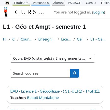
Étudiants
Personnels
Alumni
PARTAGE
Cursus
TEMP
Skip to main content
CURSUS
You are not logged in. (
Log in
)
L1 - Géo et Amgt - semestre 1
Home
Courses
Cours EAD (distanciels)
Enseignements Fondamentaux
Licence Géographie
Géographie - L1
L1 - Géo et Amgt - semestre 1
Course categories
Search courses
Search courses
EAD - Licence 1 - Géopolitique - ( S1 -UEF1) - T4SF111
Teacher:
Benoit Montabone