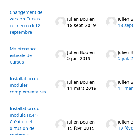
Changement de
version Cursus
Julien Boulen
Julien B
18 sept. 2019
18 sept
ce mercredi 18
septembre
Maintenance
Julien Boulen
Julien B
estivale de
5 juil. 2019
5 juil. 
Cursus
Installation de
Julien Boulen
Julien B
modules
11 mars 2019
11 mars
complémentaires
Installation du
module H5P -
Création et
Julien Boulen
Julien B
19 févr. 2019
19 févr.
diffusion de
contenus