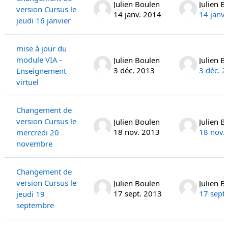
Julien Boulen
Julien B
version Cursus le
14 janv. 2014
14 janv
jeudi 16 janvier
mise à jour du
module VIA -
Julien Boulen
Julien B
3 déc. 2013
3 déc. 
Enseignement
virtuel
Changement de
version Cursus le
Julien Boulen
Julien B
18 nov. 2013
18 nov.
mercredi 20
novembre
Changement de
version Cursus le
Julien Boulen
Julien B
17 sept. 2013
17 sept
jeudi 19
septembre