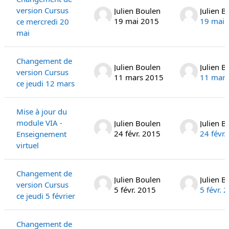
version Cursus
Julien Boulen
Julien B
19 mai 2015
19 mai 
ce mercredi 20
mai
Changement de
Julien Boulen
Julien B
version Cursus
11 mars 2015
11 mars
ce jeudi 12 mars
Mise à jour du
module VIA -
Julien Boulen
Julien B
24 févr. 2015
24 févr.
Enseignement
virtuel
Changement de
Julien Boulen
Julien B
version Cursus
5 févr. 2015
5 févr. 
ce jeudi 5 février
Changement de