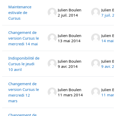
Maintenance
Julien Boulen
Julien B
estivale de
2 juil. 2014
7 juil. 
Cursus
Changement de
Julien Boulen
Julien B
version Cursus le
13 mai 2014
14 mai 
mercredi 14 mai
Indisponibilité de
Julien Boulen
Julien B
Cursus le jeudi
9 avr. 2014
9 avr. 2
10 avril
Changement de
version Cursus le
Julien Boulen
Julien B
11 mars 2014
11 mars
mercredi 12
mars
Changement de