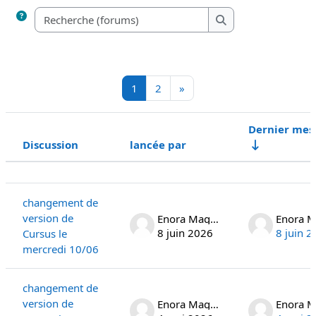
Recherche (forums)
Recherche (forums)
Page 1
Page 2
Page suivante
1
2
»
Dernier mes
Discussion
lancée par
Statut
Liste des discussions. Affichage de 1
changement de
version de
Enora Maguet
8 juin 2026
8 juin 
Cursus le
mercredi 10/06
changement de
version de
Enora Maguet