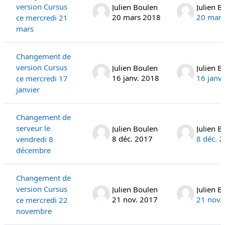
version Cursus
Julien Boulen
Julien B
20 mars 2018
20 mars
ce mercredi 21
mars
Changement de
version Cursus
Julien Boulen
Julien B
16 janv. 2018
16 janv
ce mercredi 17
janvier
Changement de
serveur le
Julien Boulen
Julien B
8 déc. 2017
8 déc. 
vendredi 8
décembre
Changement de
version Cursus
Julien Boulen
Julien B
21 nov. 2017
21 nov.
ce mercredi 22
novembre