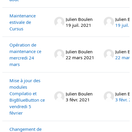
Maintenance
Julien Boulen
Julien B
estivale de
19 juil. 2021
19 juil.
Cursus
Opération de
maintenance ce
Julien Boulen
Julien B
22 mars 2021
22 mars
mercredi 24
mars
Mise à jour des
modules
Compilatio et
Julien Boulen
Julien B
3 févr. 2021
3 févr. 
BigBlueButton ce
vendredi 5
février
Changement de