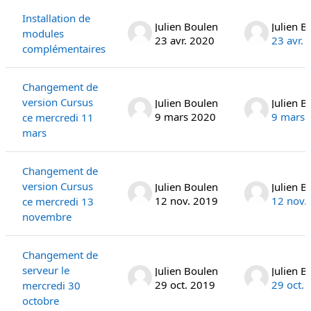
Installation de
Julien Boulen
Julien B
modules
23 avr. 2020
23 avr.
complémentaires
Changement de
version Cursus
Julien Boulen
Julien B
9 mars 2020
9 mars 
ce mercredi 11
mars
Changement de
version Cursus
Julien Boulen
Julien B
12 nov. 2019
12 nov.
ce mercredi 13
novembre
Changement de
serveur le
Julien Boulen
Julien B
29 oct. 2019
29 oct.
mercredi 30
octobre