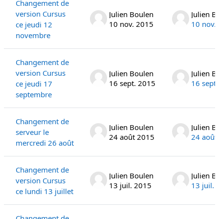
Changement de
version Cursus
Julien Boulen
Julien B
10 nov. 2015
10 nov.
ce jeudi 12
novembre
Changement de
version Cursus
Julien Boulen
Julien B
16 sept. 2015
16 sept
ce jeudi 17
septembre
Changement de
Julien Boulen
Julien B
serveur le
24 août 2015
24 août
mercredi 26 août
Changement de
Julien Boulen
Julien B
version Cursus
13 juil. 2015
13 juil.
ce lundi 13 juillet
Changement de