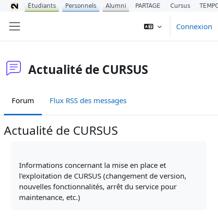
Étudiants
Personnels
Alumni
PARTAGE
Cursus
TEMP
Passer au contenu principal
Connexion
Panneau latéral
Actualité de CURSUS
Forum
Flux RSS des messages
Actualité de CURSUS
Conditions d’achèvement
Informations concernant la mise en place et
l'exploitation de CURSUS (changement de version,
nouvelles fonctionnalités, arrêt du service pour
maintenance, etc.)