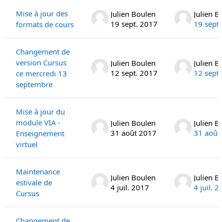
Mise à jour des
Julien Boulen
Julien B
19 sept. 2017
19 sept
formats de cours
Changement de
version Cursus
Julien Boulen
Julien B
12 sept. 2017
12 sept
ce mercredi 13
septembre
Mise à jour du
module VIA -
Julien Boulen
Julien B
31 août 2017
31 août
Enseignement
virtuel
Maintenance
Julien Boulen
Julien B
estivale de
4 juil. 2017
4 juil. 
Cursus
Changement de