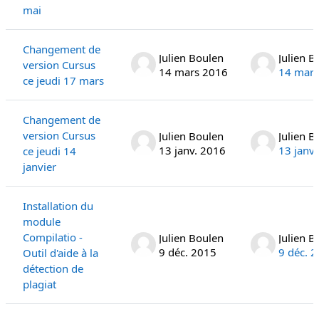
mai
Changement de
Julien Boulen
Julien B
version Cursus
14 mars 2016
14 mars
ce jeudi 17 mars
Changement de
version Cursus
Julien Boulen
Julien B
13 janv. 2016
13 janv
ce jeudi 14
janvier
Installation du
module
Compilatio -
Julien Boulen
Julien B
9 déc. 2015
9 déc. 
Outil d'aide à la
détection de
plagiat