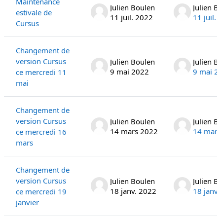
Maintenance
Julien Boulen
Julien B
estivale de
11 juil. 2022
11 juil.
Cursus
Changement de
version Cursus
Julien Boulen
Julien B
9 mai 2022
9 mai 2
ce mercredi 11
mai
Changement de
version Cursus
Julien Boulen
Julien B
14 mars 2022
14 mars
ce mercredi 16
mars
Changement de
version Cursus
Julien Boulen
Julien B
18 janv. 2022
18 janv
ce mercredi 19
janvier