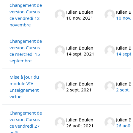
Changement de
version Cursus
Julien Boulen
Julien B
10 nov. 2021
10 nov.
ce vendredi 12
novembre
Changement de
version Cursus
Julien Boulen
Julien B
14 sept. 2021
14 sept
ce mercredi 15
septembre
Mise à jour du
module VIA -
Julien Boulen
Julien B
2 sept. 2021
2 sept.
Enseignement
virtuel
Changement de
version Cursus
Julien Boulen
Julien B
26 août 2021
26 août
ce vendredi 27
août