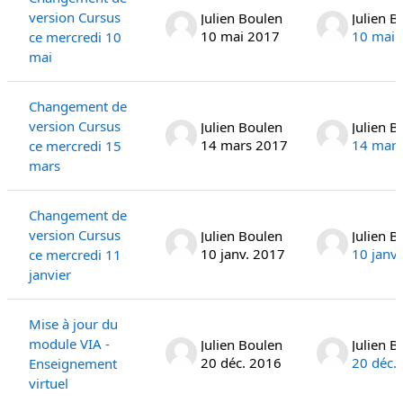
version Cursus
Julien Boulen
Julien B
10 mai 2017
10 mai 
ce mercredi 10
mai
Changement de
version Cursus
Julien Boulen
Julien B
14 mars 2017
14 mars
ce mercredi 15
mars
Changement de
version Cursus
Julien Boulen
Julien B
10 janv. 2017
10 janv
ce mercredi 11
janvier
Mise à jour du
module VIA -
Julien Boulen
Julien B
20 déc. 2016
20 déc.
Enseignement
virtuel