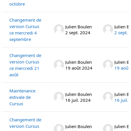
octobre
Changement de
version Cursus
Julien Boulen
Julien B
2 sept. 2024
2 sept.
ce mercredi 4
septembre
Changement de
version Cursus
Julien Boulen
Julien B
19 août 2024
19 août
ce mercredi 21
août
Maintenance
Julien Boulen
Julien B
estivale de
16 juil. 2024
16 juil.
Cursus
Changement de
version Cursus
Julien Boulen
Julien B