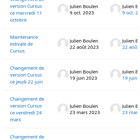
version Cursus
Julien Boulen
Julien B
9 oct. 2023
9 oct. 2
ce mercredi 11
octobre
Maintenance
Julien Boulen
Julien B
estivale de
22 août 2023
22 août
Cursus
Changement de
Julien Boulen
Julien B
version Cursus
19 juin 2023
19 juin
ce jeudi 22 juin
Changement de
version Cursus
Julien Boulen
Julien B
23 mars 2023
23 mars
ce vendredi 24
mars
Changement de