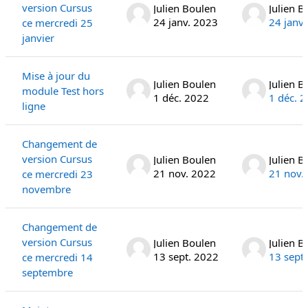
version Cursus
Julien Boulen
Julien B
24 janv. 2023
24 janv
ce mercredi 25
janvier
Mise à jour du
Julien Boulen
Julien B
module Test hors
1 déc. 2022
1 déc. 
ligne
Changement de
version Cursus
Julien Boulen
Julien B
21 nov. 2022
21 nov.
ce mercredi 23
novembre
Changement de
version Cursus
Julien Boulen
Julien B
13 sept. 2022
13 sept
ce mercredi 14
septembre