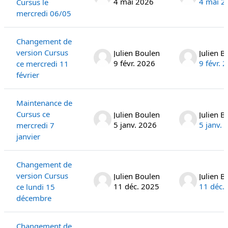
4 mai 2026
4 mai 2
Cursus le
mercredi 06/05
Changement de
version Cursus
Julien Boulen
Julien B
9 févr. 2026
9 févr. 
ce mercredi 11
février
Maintenance de
Cursus ce
Julien Boulen
Julien B
5 janv. 2026
5 janv. 
mercredi 7
janvier
Changement de
version Cursus
Julien Boulen
Julien B
11 déc. 2025
11 déc.
ce lundi 15
décembre
Changement de