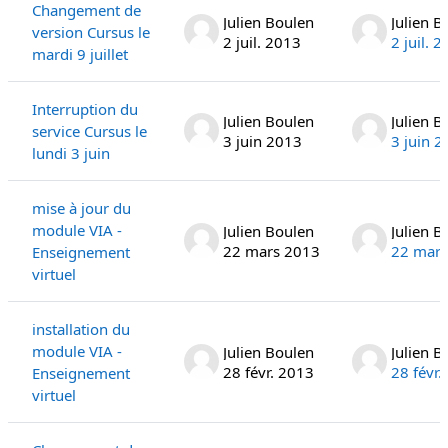
Changement de
Julien Boulen
Julien B
version Cursus le
2 juil. 2013
2 juil. 
mardi 9 juillet
Interruption du
Julien Boulen
Julien B
service Cursus le
3 juin 2013
3 juin 
lundi 3 juin
mise à jour du
module VIA -
Julien Boulen
Julien B
22 mars 2013
22 mars
Enseignement
virtuel
installation du
module VIA -
Julien Boulen
Julien B
28 févr. 2013
28 févr.
Enseignement
virtuel