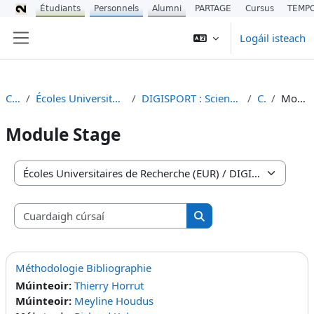
Étudiants
Personnels
Alumni
PARTAGE
Cursus
TEMP
Scipeáil go príomh inneachar
Logáil isteach
Side panel
Cúrsaí
Écoles Universitaires de Recherche (EUR)
DIGISPORT : Sciences du Numérique et Sport
Cours
Module Stage
Module Stage
Catagóirí cúrsa
Cuardaigh cúrsaí
Cuardaigh cúrsaí
Méthodologie Bibliographie
Múinteoir:
Thierry Horrut
Múinteoir:
Meyline Houdus