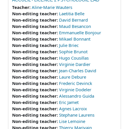
Teacher:
Aline-Marie Wauters
Non-editing teacher:
Laetitia Belle
Non-editing teacher:
David Bernard
Non-editing teacher:
Maud Besancon
Non-editing teacher:
Emmanuelle Bonjour
Non-editing teacher:
Mikael Bonnant
Non-editing teacher:
Julie Briec
Non-editing teacher:
Sophie Brunot
Non-editing teacher:
Hugo Cousillas
Non-editing teacher:
Virginie Dardier
Non-editing teacher:
Jean-Charles David
Non-editing teacher:
Laure Debure
Non-editing teacher:
Frederic Devinck
Non-editing teacher:
Virginie Dodeler
Non-editing teacher:
Alessandro Guida
Non-editing teacher:
Eric Jamet
Non-editing teacher:
Agnes Lacroix
Non-editing teacher:
Stephane Laurens
Non-editing teacher:
Lise Lemoine
Non-editing teacher:
Thierry Marivain