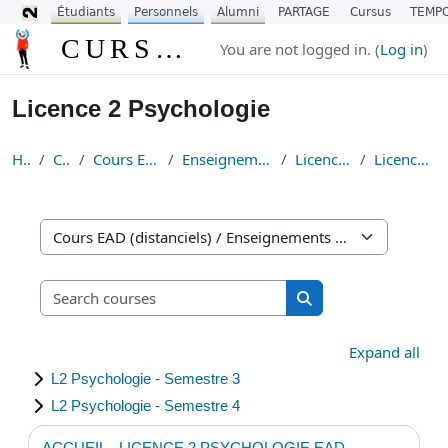
Étudiants
Personnels
Alumni
PARTAGE
Cursus
TEMP
Skip to main content
CURSUS
You are not logged in. (
Log in
)
Licence 2 Psychologie
Home
Courses
Cours EAD (distanciels)
Enseignements Fondamentaux
Licence Psychologie
Licence 2 Psychologie
Course categories
Search courses
Search courses
Expand all
L2 Psychologie - Semestre 3
L2 Psychologie - Semestre 4
ACCUEIL - LICENCE 2 PSYCHOLOGIE EAD