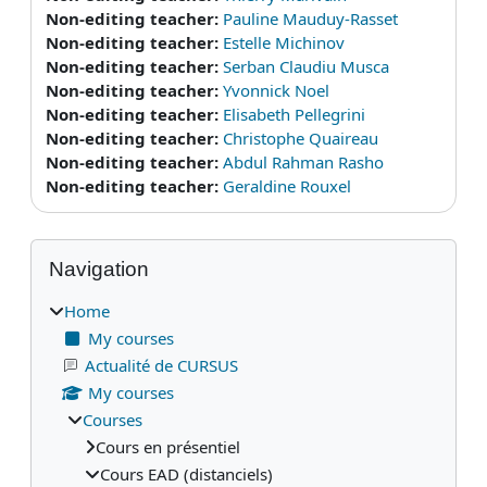
Non-editing teacher:
Pauline Mauduy-Rasset
Non-editing teacher:
Estelle Michinov
Non-editing teacher:
Serban Claudiu Musca
Non-editing teacher:
Yvonnick Noel
Non-editing teacher:
Elisabeth Pellegrini
Non-editing teacher:
Christophe Quaireau
Non-editing teacher:
Abdul Rahman Rasho
Non-editing teacher:
Geraldine Rouxel
Blocks
Skip Navigation
Navigation
Home
My courses
Actualité de CURSUS
My courses
Courses
Cours en présentiel
Cours EAD (distanciels)