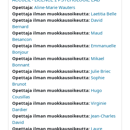
Opettaja:
Aline-Marie Wauters
Opettaja ilman muokkausoikeutta:
Laetitia Belle
Opettaja ilman muokkausoikeutta:
David
Bernard
Opettaja ilman muokkausoikeutta:
Maud
Besancon
Opettaja ilman muokkausoikeutta:
Emmanuelle
Bonjour
Opettaja ilman muokkausoikeutta:
Mikael
Bonnant
Opettaja ilman muokkausoikeutta:
Julie Briec
Opettaja ilman muokkausoikeutta:
Sophie
Brunot
Opettaja ilman muokkausoikeutta:
Hugo
Cousillas
Opettaja ilman muokkausoikeutta:
Virginie
Dardier
Opettaja ilman muokkausoikeutta:
Jean-Charles
David
Opettaja ilman muokkausoikeutta:
Laure