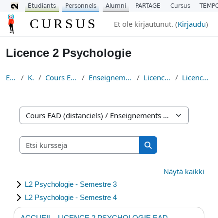
Étudiants
Personnels
Alumni
PARTAGE
Cursus
TEMP
Siirry pääsisältöön
CURSUS
Et ole kirjautunut. (
Kirjaudu
)
Licence 2 Psychologie
Etusivu
Kurssit
Cours EAD (distanciels)
Enseignements Fondamentaux
Licence Psychologie
Licence 2 Psychologie
Kurssikategoriat
Etsi kursseja
Etsi kursseja
Näytä kaikki
L2 Psychologie - Semestre 3
L2 Psychologie - Semestre 4
ACCUEIL - LICENCE 2 PSYCHOLOGIE EAD