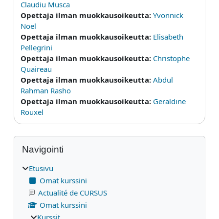
Claudiu Musca
Opettaja ilman muokkausoikeutta:
Yvonnick
Noel
Opettaja ilman muokkausoikeutta:
Elisabeth
Pellegrini
Opettaja ilman muokkausoikeutta:
Christophe
Quaireau
Opettaja ilman muokkausoikeutta:
Abdul
Rahman Rasho
Opettaja ilman muokkausoikeutta:
Geraldine
Rouxel
Lohkot
Ohita Navigointi
Navigointi
Etusivu
Omat kurssini
Actualité de CURSUS
Omat kurssini
Kurssit