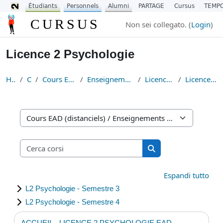
Étudiants
Personnels
Alumni
PARTAGE
Cursus
TEMP
Vai al contenuto principale
CURSUS
Non sei collegato. (
Login
)
Licence 2 Psychologie
Home
Corsi
Cours EAD (distanciels)
Enseignements Fondamentaux
Licence Psychologie
Licence 2 Psychologie
Categorie di corso
Cerca corsi
Cerca corsi
Espandi tutto
L2 Psychologie - Semestre 3
L2 Psychologie - Semestre 4
ACCUEIL - LICENCE 2 PSYCHOLOGIE EAD