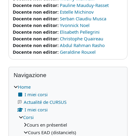
Docente non editor:
Pauline Mauduy-Rasset
Docente non editor:
Estelle Michinov
Docente non editor:
Serban Claudiu Musca
Docente non editor:
Yvonnick Noel
Docente non editor:
Elisabeth Pellegrini
Docente non editor:
Christophe Quaireau
Docente non editor:
Abdul Rahman Rasho
Docente non editor:
Geraldine Rouxel
Blocchi
Salta Navigazione
Navigazione
Home
I miei corsi
Actualité de CURSUS
I miei corsi
Corsi
Cours en présentiel
Cours EAD (distanciels)