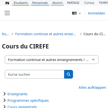
Étudiants
Personnels
Alumni
PARTAGE
Cursus
TEMP
Zum Hauptinhalt
Anmelden
Website-Übersicht
Kurse
Formation continue et autres enseignements
Cours du CIREFE
Cours du CIREFE
Kursbereiche
Kurse suchen
Kurse suchen
Alles aufklappen
Enseignants
Programmes spécifiques
Cours semestriels