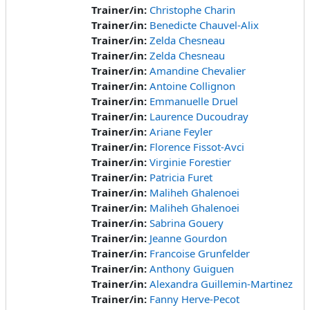
Trainer/in:
Christophe Charin
Trainer/in:
Benedicte Chauvel-Alix
Trainer/in:
Zelda Chesneau
Trainer/in:
Zelda Chesneau
Trainer/in:
Amandine Chevalier
Trainer/in:
Antoine Collignon
Trainer/in:
Emmanuelle Druel
Trainer/in:
Laurence Ducoudray
Trainer/in:
Ariane Feyler
Trainer/in:
Florence Fissot-Avci
Trainer/in:
Virginie Forestier
Trainer/in:
Patricia Furet
Trainer/in:
Maliheh Ghalenoei
Trainer/in:
Maliheh Ghalenoei
Trainer/in:
Sabrina Gouery
Trainer/in:
Jeanne Gourdon
Trainer/in:
Francoise Grunfelder
Trainer/in:
Anthony Guiguen
Trainer/in:
Alexandra Guillemin-Martinez
Trainer/in:
Fanny Herve-Pecot