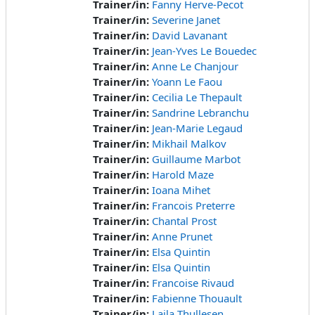
Trainer/in:
Fanny Herve-Pecot
Trainer/in:
Severine Janet
Trainer/in:
David Lavanant
Trainer/in:
Jean-Yves Le Bouedec
Trainer/in:
Anne Le Chanjour
Trainer/in:
Yoann Le Faou
Trainer/in:
Cecilia Le Thepault
Trainer/in:
Sandrine Lebranchu
Trainer/in:
Jean-Marie Legaud
Trainer/in:
Mikhail Malkov
Trainer/in:
Guillaume Marbot
Trainer/in:
Harold Maze
Trainer/in:
Ioana Mihet
Trainer/in:
Francois Preterre
Trainer/in:
Chantal Prost
Trainer/in:
Anne Prunet
Trainer/in:
Elsa Quintin
Trainer/in:
Elsa Quintin
Trainer/in:
Francoise Rivaud
Trainer/in:
Fabienne Thouault
Trainer/in:
Laila Thullesen