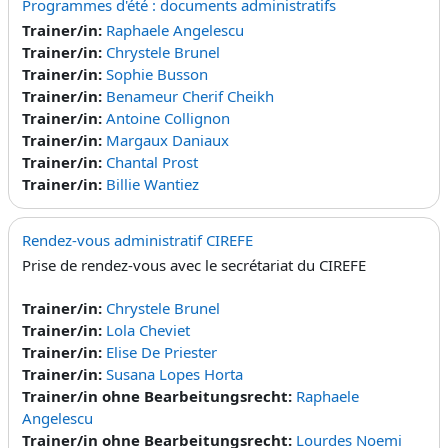
Programmes d'été : documents administratifs
Trainer/in:
Raphaele Angelescu
Trainer/in:
Chrystele Brunel
Trainer/in:
Sophie Busson
Trainer/in:
Benameur Cherif Cheikh
Trainer/in:
Antoine Collignon
Trainer/in:
Margaux Daniaux
Trainer/in:
Chantal Prost
Trainer/in:
Billie Wantiez
Rendez-vous administratif CIREFE
Prise de rendez-vous avec le secrétariat du CIREFE
Trainer/in:
Chrystele Brunel
Trainer/in:
Lola Cheviet
Trainer/in:
Elise De Priester
Trainer/in:
Susana Lopes Horta
Trainer/in ohne Bearbeitungsrecht:
Raphaele
Angelescu
Trainer/in ohne Bearbeitungsrecht:
Lourdes Noemi