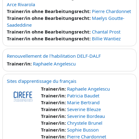
Arce Rivarola
Trainer/in ohne Bearbeitungsrecht:
Pierre Chardonnet
Trainer/in ohne Bearbeitungsrecht:
Maelys Goutte-
Saadeddine
Trainer/in ohne Bearbeitungsrecht:
Chantal Prost
Trainer/in ohne Bearbeitungsrecht:
Billie Wantiez
Renouvellement de l'habilitation DELF-DALF
Trainer/in:
Raphaele Angelescu
Sites d'apprentissage du français
Trainer/in:
Raphaele Angelescu
Trainer/in:
Patricia Baudet
Trainer/in:
Marie Bertrand
Trainer/in:
Severine Bleuze
Trainer/in:
Severine Bordeau
Trainer/in:
Chrystele Brunel
Trainer/in:
Sophie Busson
Trainer/in:
Pierre Chardonnet