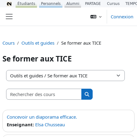
Étudiants
Personnels
Alumni
PARTAGE
Cursus
TEMP
Passer au contenu principal
Connexion
Panneau latéral
Cours
Outils et guides
Se former aux TICE
Se former aux TICE
Catégories de cours
Rechercher des cours
Rechercher des cours
Concevoir un diaporama efficace.
Enseignant:
Elsa Chusseau