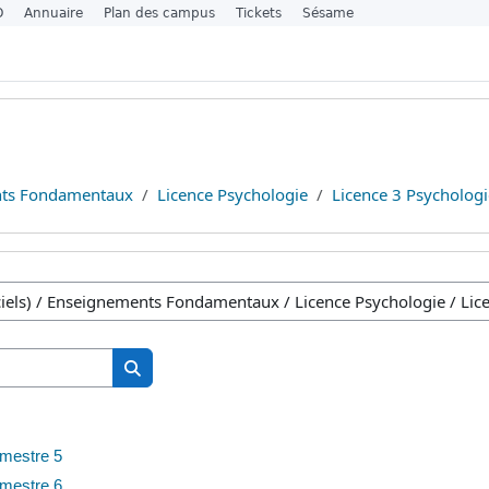
O
Annuaire
Plan des campus
Tickets
Sésame
ts Fondamentaux
Licence Psychologie
Licence 3 Psychologi
Kurse suchen
Kurse suchen
emestre 5
emestre 6