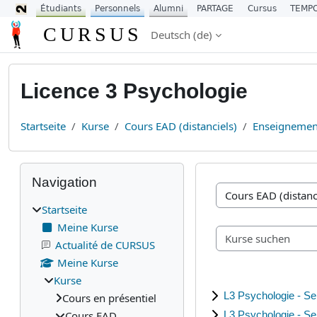
Étudiants
Personnels
Alumni
PARTAGE
Cursus
TEMP
Zum Hauptinhalt
CURSUS
Deutsch ‎(de)‎
Licence 3 Psychologie
Startseite
Kurse
Cours EAD (distanciels)
Enseignemen
Blöcke
Navigation überspringen
Navigation
Kursbereiche
Startseite
Meine Kurse
Actualité de CURSUS
Meine Kurse
Kurse
L3 Psychologie - S
Cours en présentiel
Cours EAD
L3 Psychologie - S