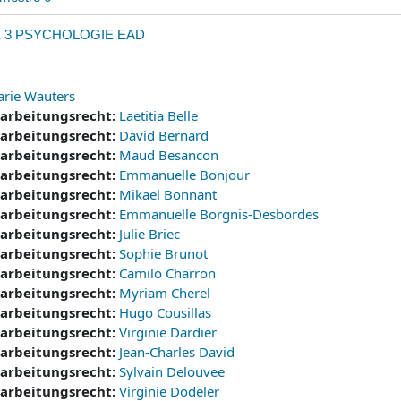
E 3 PSYCHOLOGIE EAD
arie Wauters
earbeitungsrecht:
Laetitia Belle
earbeitungsrecht:
David Bernard
earbeitungsrecht:
Maud Besancon
earbeitungsrecht:
Emmanuelle Bonjour
earbeitungsrecht:
Mikael Bonnant
earbeitungsrecht:
Emmanuelle Borgnis-Desbordes
earbeitungsrecht:
Julie Briec
earbeitungsrecht:
Sophie Brunot
earbeitungsrecht:
Camilo Charron
earbeitungsrecht:
Myriam Cherel
earbeitungsrecht:
Hugo Cousillas
earbeitungsrecht:
Virginie Dardier
earbeitungsrecht:
Jean-Charles David
earbeitungsrecht:
Sylvain Delouvee
earbeitungsrecht:
Virginie Dodeler