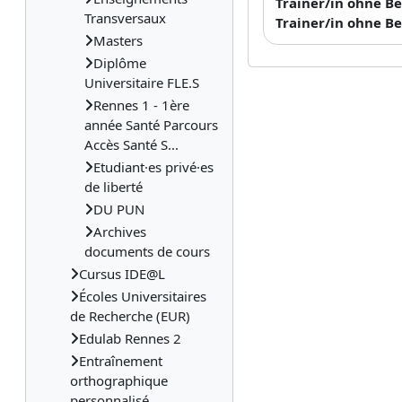
Trainer/in ohne B
Transversaux
Trainer/in ohne B
Masters
Diplôme
Universitaire FLE.S
Rennes 1 - 1ère
année Santé Parcours
Accès Santé S...
Etudiant·es privé·es
de liberté
DU PUN
Archives
documents de cours
Cursus IDE@L
Écoles Universitaires
de Recherche (EUR)
Edulab Rennes 2
Entraînement
orthographique
personnalisé