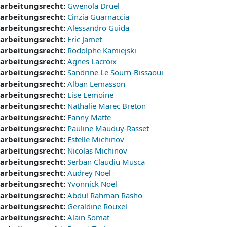
earbeitungsrecht:
Gwenola Druel
earbeitungsrecht:
Cinzia Guarnaccia
earbeitungsrecht:
Alessandro Guida
earbeitungsrecht:
Eric Jamet
earbeitungsrecht:
Rodolphe Kamiejski
earbeitungsrecht:
Agnes Lacroix
earbeitungsrecht:
Sandrine Le Sourn-Bissaoui
earbeitungsrecht:
Alban Lemasson
earbeitungsrecht:
Lise Lemoine
earbeitungsrecht:
Nathalie Marec Breton
earbeitungsrecht:
Fanny Matte
earbeitungsrecht:
Pauline Mauduy-Rasset
earbeitungsrecht:
Estelle Michinov
earbeitungsrecht:
Nicolas Michinov
earbeitungsrecht:
Serban Claudiu Musca
earbeitungsrecht:
Audrey Noel
earbeitungsrecht:
Yvonnick Noel
earbeitungsrecht:
Abdul Rahman Rasho
earbeitungsrecht:
Geraldine Rouxel
earbeitungsrecht:
Alain Somat