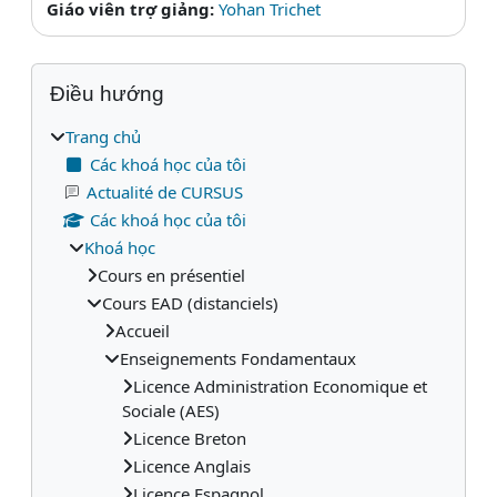
Giáo viên trợ giảng:
Yohan Trichet
Các khối
Bỏ qua Điều hướng
Điều hướng
Trang chủ
Các khoá học của tôi
Actualité de CURSUS
Các khoá học của tôi
Khoá học
Cours en présentiel
Cours EAD (distanciels)
Accueil
Enseignements Fondamentaux
Licence Administration Economique et
Sociale (AES)
Licence Breton
Licence Anglais
Licence Espagnol