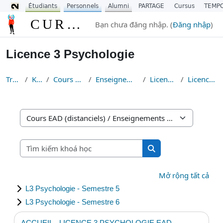
Étudiants
Personnels
Alumni
PARTAGE
Cursus
TEMP
Chuyển tới nội dung chính
CURSUS
Bạn chưa đăng nhập. (
Đăng nhập
)
Licence 3 Psychologie
Trang chủ
Khoá học
Cours EAD (distanciels)
Enseignements Fondamentaux
Licence Psychologie
Licence 3 Psychologie
Danh mục khoá học
Tìm kiếm khoá học
Tìm kiếm khoá học
Mở rộng tất cả
L3 Psychologie - Semestre 5
L3 Psychologie - Semestre 6
ACCUEIL - LICENCE 3 PSYCHOLOGIE EAD