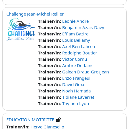
Challenge Jean-Michel Reiller
Trainer/in:
Leonie Andre
Trainer/in:
Benjamin Azais-Davy
Trainer/in:
Efflam Bazire
Trainer/in:
Louis Bellamy
Trainer/in:
Axel Ben Lahcen
Trainer/in:
Rodolphe Boutier
Trainer/in:
Victor Cornu
Trainer/in:
Ambre Deffains
Trainer/in:
Galean Draud-Grosjean
Trainer/in:
Enzo Frangeul
Trainer/in:
David Goxe
Trainer/in:
Noah Hamada
Trainer/in:
Tidiane Laverret
Trainer/in:
Thylann Lyon
EDUCATION MOTRICITE
Trainer/in:
Herve Gianesello