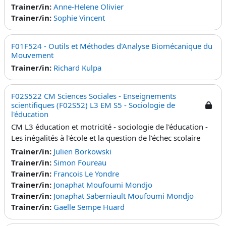
Trainer/in:
Anne-Helene Olivier
Trainer/in:
Sophie Vincent
F01F524 - Outils et Méthodes d'Analyse Biomécanique du
Mouvement
Trainer/in:
Richard Kulpa
F02S522 CM Sciences Sociales - Enseignements
scientifiques (F02S52) L3 EM S5 - Sociologie de
l'éducation
CM L3 éducation et motricité - sociologie de l'éducation -
Les inégalités à l'école et la question de l'échec scolaire
Trainer/in:
Julien Borkowski
Trainer/in:
Simon Foureau
Trainer/in:
Francois Le Yondre
Trainer/in:
Jonaphat Moufoumi Mondjo
Trainer/in:
Jonaphat Saberniault Moufoumi Mondjo
Trainer/in:
Gaelle Sempe Huard