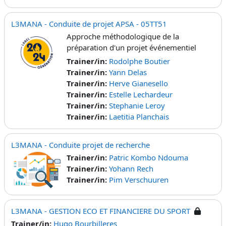
L3MANA - Conduite de projet APSA - 05TT51
Approche méthodologique de la
préparation d'un projet événementiel
Trainer/in:
Rodolphe Boutier
Trainer/in:
Yann Delas
Trainer/in:
Herve Gianesello
Trainer/in:
Estelle Lechardeur
Trainer/in:
Stephanie Leroy
Trainer/in:
Laetitia Planchais
L3MANA - Conduite projet de recherche
Trainer/in:
Patric Kombo Ndouma
Trainer/in:
Yohann Rech
Trainer/in:
Pim Verschuuren
L3MANA - GESTION ECO ET FINANCIERE DU SPORT
Trainer/in:
Hugo Bourbilleres