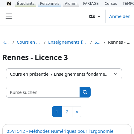
Étudiants
Personnels
Alumni
PARTAGE
Cursus
TEMP
Zum Hauptinhalt
Anmelden
Website-Übersicht
Kurse
Cours en présentiel
Enseignements fondamentaux
STAPS
Rennes - Licence 3
Rennes - Licence 3
Kursbereiche
Kurse suchen
Kurse suchen
Seite 1
Seite 2
Nächste Seite
1
2
»
05VT512 - Méthodes Numériques pour l'Ergonomie: