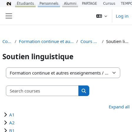
Étudiants
Personnels
Alumni
PARTAGE
Cursus
TEMP
Skip to main content
Log in
Side panel
Courses
Formation continue et autres enseignements
Cours du CIREFE
Soutien linguistique
Soutien linguistique
Course categories
Search courses
Search courses
Expand all
A1
A2
B1