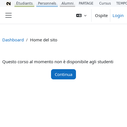
Étudiants
Personnels
Alumni
PARTAGE
Cursus
TEMP
Vai al contenuto principale
Ospite
Login
Pannello laterale
Dashboard
Home del sito
Questo corso al momento non è disponibile agli studenti
Continua