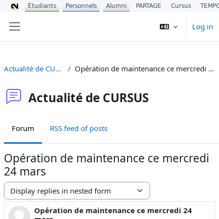
Étudiants
Personnels
Alumni
PARTAGE
Cursus
TEMP
Skip to main content
Log in
Side panel
Actualité de CURSUS
Opération de maintenance ce mercredi 24 mars
Actualité de CURSUS
Forum
RSS feed of posts
Opération de maintenance ce mercredi
24 mars
Display mode
Opération de maintenance ce mercredi 24
Number of replies: 0
mars