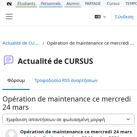
Étudiants
Personnels
Alumni
PARTAGE
Cursus
TEMP
Μετάβαση στο κεντρικό περιεχόμενο
Σύνδεση
Πλευρικός πίνακας
Actualité de CURSUS
Opération de maintenance ce mercredi 24 mars
Actualité de CURSUS
Φόρουμ
Τροφοδοσία RSS αναρτήσεων
Opération de maintenance ce mercredi
24 mars
Λειτουργία εμφάνισης
Opération de maintenance ce mercredi 24 mars
Αριθμός απαντήσεων: 0