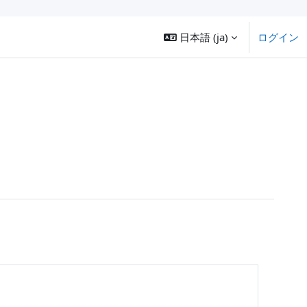
日本語 ‎(ja)‎
ログイン