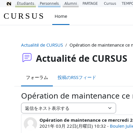
Étudiants
Personnels
Alumni
PARTAGE
Cursus
TEMP
メインコンテンツへスキップする
CURSUS
Home
Actualité de CURSUS
Opération de maintenance ce 
Actualité de CURSUS
フォーラム
投稿のRSSフィード
Opération de maintenance ce
表示モード
Opération de maintenance ce mercredi 
返信数: 0
2021年 03月 22日(月曜日) 10:32
-
Boulen Juli