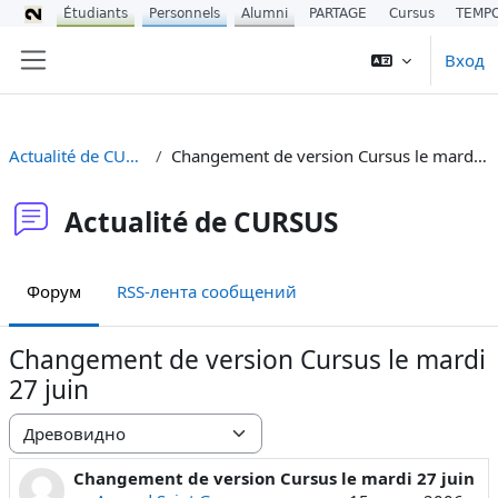
Étudiants
Personnels
Alumni
PARTAGE
Cursus
TEMP
Перейти к основному содержанию
Вход
Боковая панель
Actualité de CURSUS
Changement de version Cursus le mardi 27 juin
Actualité de CURSUS
Форум
RSS-лента сообщений
Changement de version Cursus le mardi
27 juin
Режим отображения
Changement de version Cursus le mardi 27 juin
Количество ответов: 0