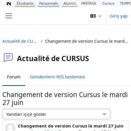
Étudiants
Personnels
Alumni
PARTAGE
Cursus
TEMP
Ana içeriğe git
Giriş yap
Yan panel
Actualité de CURSUS
Changement de version Cursus le mardi 27 juin
Actualité de CURSUS
Forum
Gönderilerin RSS beslemesi
Changement de version Cursus le mardi
27 juin
Görünüm modu
Changement de version Cursus le mardi 27 juin
Yanıt sayısı: 0