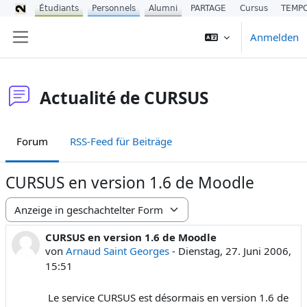
Étudiants
Personnels
Alumni
PARTAGE
Cursus
TEMP
Zum Hauptinhalt
Anmelden
Website-Übersicht
Actualité de CURSUS
Forum
RSS-Feed für Beiträge
CURSUS en version 1.6 de Moodle
Anzeigemodus
CURSUS en version 1.6 de Moodle
Anzahl Antworten: 0
von
Arnaud Saint Georges
-
Dienstag, 27. Juni 2006,
15:51
Le service CURSUS est désormais en version 1.6 de