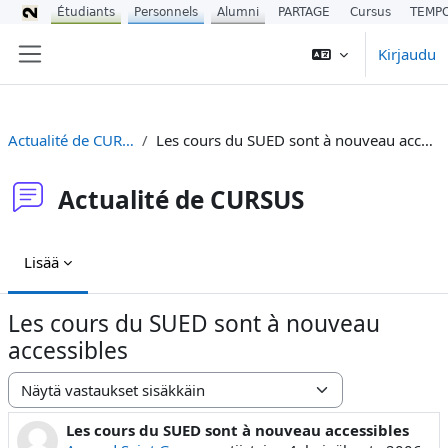
Étudiants
Personnels
Alumni
PARTAGE
Cursus
TEMP
Siirry pääsisältöön
Kirjaudu
Sivupaneeli
Actualité de CURSUS
Les cours du SUED sont à nouveau accessibles
Actualité de CURSUS
Lisää
Les cours du SUED sont à nouveau
accessibles
Näytön tila
Les cours du SUED sont à nouveau accessibles
Vastausten määrä: 0