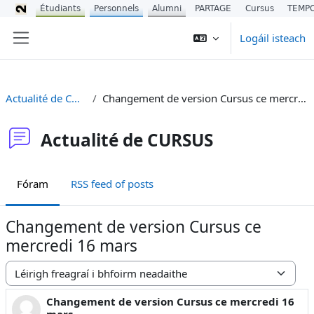
Étudiants
Personnels
Alumni
PARTAGE
Cursus
TEMP
Scipeáil go príomh inneachar
Logáil isteach
Side panel
Actualité de CURSUS
Changement de version Cursus ce mercredi 16 mars
Actualité de CURSUS
Fóram
RSS feed of posts
Changement de version Cursus ce
mercredi 16 mars
Display mode
Changement de version Cursus ce mercredi 16
Number of replies: 0
mars