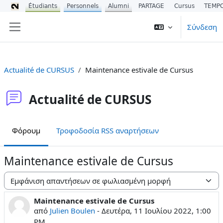
Étudiants
Personnels
Alumni
PARTAGE
Cursus
TEMP
Μετάβαση στο κεντρικό περιεχόμενο
Σύνδεση
Πλευρικός πίνακας
Actualité de CURSUS
Maintenance estivale de Cursus
Actualité de CURSUS
Φόρουμ
Τροφοδοσία RSS αναρτήσεων
Maintenance estivale de Cursus
Λειτουργία εμφάνισης
Maintenance estivale de Cursus
Αριθμός απαντήσεων: 0
από
Julien Boulen
-
Δευτέρα, 11 Ιουλίου 2022, 1:00
PM