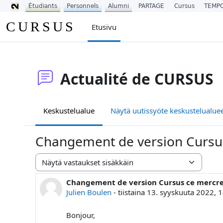
Étudiants
Personnels
Alumni
PARTAGE
Cursus
TEMP
Siirry pääsisältöön
CURSUS
Etusivu
Actualité de CURSUS
Keskustelualue
Näytä uutissyöte keskustelualueen
Changement de version Cursu
Näytön tila
Changement de version Cursus ce mercr
Vastausten määrä: 0
Julien Boulen
-
tiistaina 13. syyskuuta 2022, 
Bonjour,